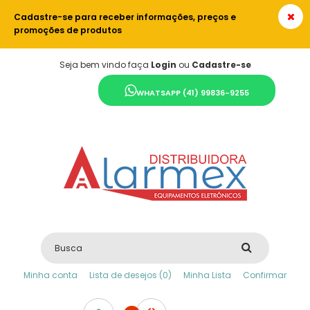
Cadastre-se para receber informações, preços e
promoções de produtos
Seja bem vindo faça
Login
ou
Cadastre-se
WHATSAPP (41) 99836-9255
Minha conta
Lista de desejos (0)
Minha Lista
Confirmar