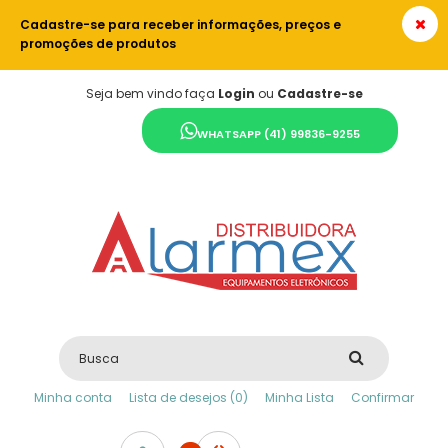
Cadastre-se para receber informações, preços e
promoções de produtos
Seja bem vindo faça
Login
ou
Cadastre-se
WHATSAPP (41) 99836-9255
Minha conta
Lista de desejos (0)
Minha Lista
Confirmar